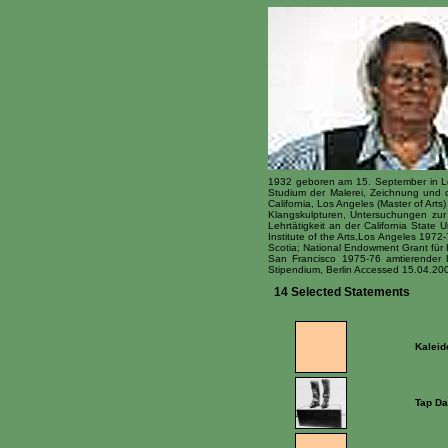
1932 geboren am 15. September in Los
Studium der Malerei, Zeichnung und d
California, Los Angeles (Master of Ar
Klangskulpturen, Untersuchungen zur 
Lehrtätigkeit an der California State
Institute of the Arts,Los Angeles 197
Scotia; National Endowment Grant für
San Francisco 1975-76 amtierender D
Stipendium, Berlin Accessed 15.04.20
14 Selected Statements
Kaleid
Tap Da