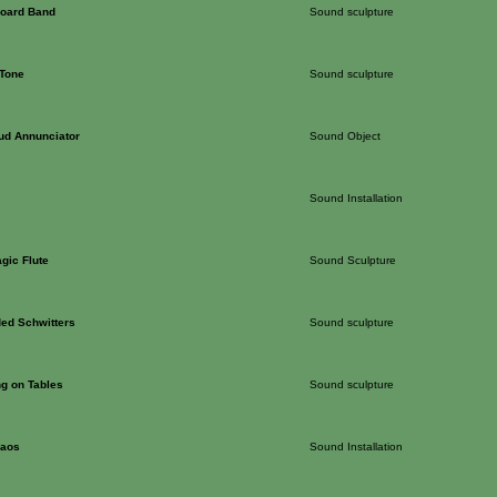
oard Band
Sound sculpture
Tone
Sound sculpture
ud Annunciator
Sound Object
Sound Installation
gic Flute
Sound Sculpture
ed Schwitters
Sound sculpture
g on Tables
Sound sculpture
haos
Sound Installation