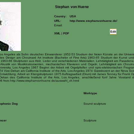
Stephan
von Huene
Country:
USA
URL:
http://www.stephanvonhuene.de/
Email:
Edit
XML
|
PDF
 Angeles als Sohn deutscher Einwanderer 1952-53 Studium der freien Künste an der Universit
es Design am Chouinard Art Institute (Bachelor of Fine Arts) 1963-65 Studium der Kunst und 
ts) 1963-66 Skulpturen aus Holz, Leder und verschiedenen Materialien; Lehrtätigkeit am Pasade
Akustik von Musikinstrumenten, mechanischen Klavieren und Orgeln; Lehrtätigkeit am Chouinar
 University, Los Angeles 1967 Beginn der Arbeit mit Orgelpfeifen und opto-elektronischen Progr
2-74 Vize-Dekan am California Institute of the Arts, Los Angeles 1974 Gastdozent an der Nova Sc
 Entwicklung, Arbeit an Klangskulpturen 1975 Auftragsarbeit (Drum) mit James Tenney für Fran
ekan des California Institute of the Arts, Los Angeles; anschließend fünf Jahre Vorstand
08 from http://www.stephanvonhuene.de/auswahl_vh.html
Worktype
ophonic Dog
Sound sculpture
ncer
Sculpture