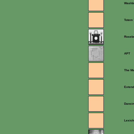
Washb
Totem 
Roseb
APT
The Ma
Extend
Dancin
Lexic