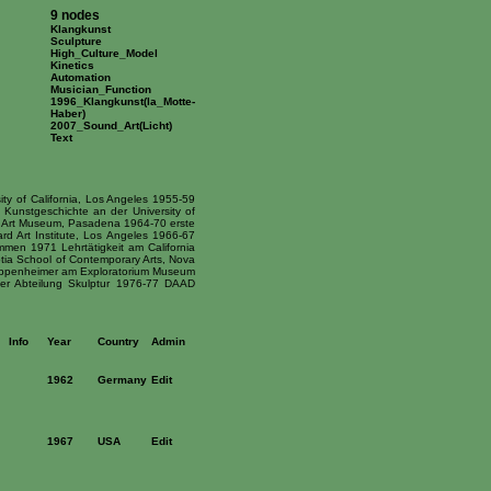
9 nodes
Klangkunst
Sculpture
High_Culture_Model
Kinetics
Automation
Musician_Function
1996_Klangkunst(la_Motte-
Haber)
2007_Sound_Art(Licht)
Text
y of California, Los Angeles 1955-59
Kunstgeschichte an der University of
na Art Museum, Pasadena 1964-70 erste
d Art Institute, Los Angeles 1966-67
ammen 1971 Lehrtätigkeit am California
otia School of Contemporary Arts, Nova
k Oppenheimer am Exploratorium Museum
 der Abteilung Skulptur 1976-77 DAAD
Info
Year
Country
Admin
1962
Germany
Edit
1967
USA
Edit