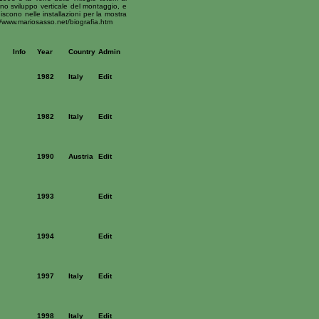
no sviluppo verticale del montaggio, e
cono nelle installazioni per la mostra
//www.mariosasso.net/biografia.htm
Info
Year
Country
Admin
1982
Italy
Edit
1982
Italy
Edit
1990
Austria
Edit
1993
Edit
1994
Edit
1997
Italy
Edit
1998
Italy
Edit