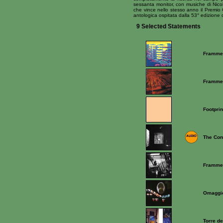
sessanta monitor, con musiche di Nicol
che vince nello stesso anno il Premio
antologica ospitata dalla 53° edizione
9 Selected Statements
Frammen
Frammen
Footprin
The Con
Frammen
Omaggio
Torre de