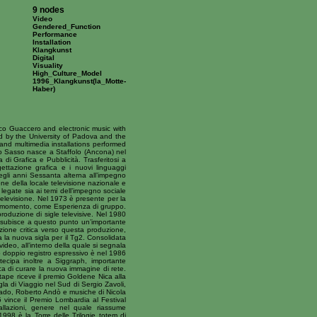
9 nodes
Video
Gendered_Function
Performance
Installation
Klangkunst
Digital
Visuality
High_Culture_Model
1996_Klangkunst(la_Motte-
Haber)
ico Guaccero and electronic music with
 by the University of Padova and the
and multimedia installations performed
io Sasso nasce a Staffolo (Ancona) nel
i Grafica e Pubblicità. Trasferitosi a
ettazione grafica e i nuovi linguaggi
degli anni Sessanta alterna all’impegno
ione della locale televisione nazionale e
 legate sia ai temi dell’impegno sociale
 televisione. Nel 1973 è presente per la
el momento, come Esperienza di gruppo.
roduzione di sigle televisive. Nel 1980
ico subisce a questo punto un’importante
nzione critica verso questa produzione,
a la nuova sigla per il Tg2. Consolidata
e video, all’interno della quale si segnala
o doppio registro espressivo è nel 1986
rtecipa inoltre a Siggraph, importante
ica di curare la nuova immagine di rete.
otape riceve il premio Goldene Nica alla
gla di Viaggio nel Sud di Sergio Zavoli,
bbado, Roberto Andò e musiche di Nicola
vince il Premio Lombardia al Festival
allazioni, genere nel quale riassume
998 è la Torre delle Trilogie totem di