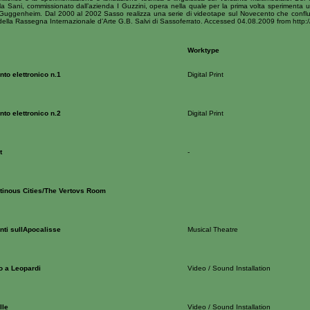
a Sani, commissionato dall’azienda I Guzzini, opera nella quale per la prima volta sperimenta u
 Guggenheim. Dal 2000 al 2002 Sasso realizza una serie di videotape sul Novecento che confluis
 della Rassegna Internazionale d’Arte G.B. Salvi di Sassoferrato. Accessed 04.08.2009 from http:
Worktype
to elettronico n.1
Digital Print
to elettronico n.2
Digital Print
t
-
tinous Cities/The Vertovs Room
ti sullApocalisse
Musical Theatre
 a Leopardi
Video / Sound Installation
lle
Video / Sound Installation