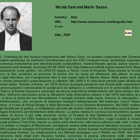
Nicola Sani and Mario
Sasso
Country:
Italy
URL:
http://www.mariosasso.net/biografia.htm
Email:
Edit
XML
|
PDF
61. Following his first musical experiences with Maura Cova, he studied composition with Domen
position workshops by Karlheinz Stockhausen and the CSC computer music workshops organised
numerous instrumental and electroacoustic compositions, musical theatre operas, dance operas 
l seasons and festivals. Accessed 04.08.2009 from http://www.soundfield.org/nicolasani.html Mar
sivamente come grafico, nel 1953-54 segue a Torino i corsi di Armando Testa presso la Scuola d
con la Rai, avviando un percorso di ricerca che 1o porta ad affiancare alla pittura, la prog
ima sigla televisiva, per il programma Non è mai troppo tardi di Alberto Manzi. Nella prima metà 
 con mostre personali e partecipazione a collettive. Nel 1968 è in Libia dove prende parte all’istituz
l mondo arabo. Tornato a Roma, nel 1970 rinnova la propria presenza nel circuito delle esposizioni
o le preoccupazioni comunicative di quegli anni 1o spingono a confrontarsi con le potenzialità della
io Salvi e al Premio Suzzara e partecipa ad alcune esperienze emblematiche del clima artistico d
o. Dall’anno successivo avvia la riflessione sulla dimensione urbana e dal 1975 intensifica la p
a, si tiene la prima del suo film-ambiente Il risveglio dell’arte dalla morte. Il lavoro di videograf
dell’informatica, che consente di elaborare immagini tridimensionali. Nel frattempo cresce l’atte
ettore: è il caso di Visual Design e della Biennale di Lucca Sezione illustrazione. Nel 1982 realizz
hi Bolaffi per la grafica, si moltiplicano gli inviti alle mostre collettive e si intensifica la produzion
gelo Antonioni, per Architetture della visione. La prima mostra in cui trova riconoscimento quest
i video di ricerca è più volte presente anche al Festival di Arte Elettronica di Camerino. Pa
tti grafici; nel 1984 realizza la sigla del Tg3 e il direttore di Rai Due, Luigi Locatelli, lo incar
ale produce Foot Print, dando un primo esito elettronico alla ricerca pittorica sulle città: il vide
 è invitato a Imagina di Montecarlo, prestigiosa vetrina della produzione televisiva europea; la si
 1994 realizza le immagini di Frammenti sull’Apocalisse, lavoro teatrale multimediale di Daniele A
maEuropa Festival. La collaborazione con Abbado prosegue con il Fidelio nel 2000. Nel 1995 
 seconda metà degli anni Novanta l’artista concentra la propria attenzione sulle videoinst
torico e la sperimentazione e ibridazione tecnica e linguistica sul versante multimediale. Del 1