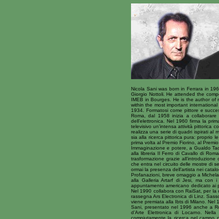
Nicola Sani was born in Ferrara in 19
Giorgio Nottoli. He attended the com
IMEB in Bourges. He is the author of 
within the most important internationa
1934. Formatosi come pittore e succes
Roma, dal 1958 inizia a collaborare 
dell’elettronica. Nel 1960 firma la pr
televisivo un’intensa attività pittorica
realizza una serie di quadri ispirati a
sia alla ricerca pittorica pura: propri
prima volta al Premio Fiorino, al Prem
Immaginazione e potere, a Gualdo Tadin
alla libreria II Ferro di Cavallo di Rom
trasformazione grazie all’introduzione 
che entra nel circuito delle mostre di s
ormai la presenza dell’artista nei catalog
Profanazioni, breve omaggio a Michelan
alla Galleria Artarf di Jesi, ma con 
appuntamento americano dedicato ai prodo
Nel 1990 collabora con RaiSat, per la qu
rassegna Ars Electronica di Linz. Sasso
viene premiata alla Ibts di Milano. Nel
Sani, presentato nel 1996 anche a Ro
d’Arte Elettronica di Locarno. Nella
compiutamente la ricerca nel campo pit