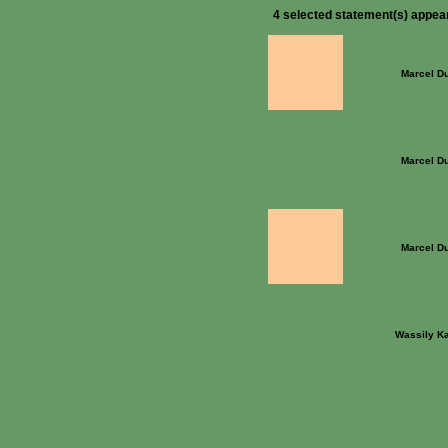
4 selected statement(s) appea
Marcel D
Marcel D
Marcel D
Wassily K