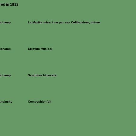
red in 1913
uchamp
La Mariée mise à nu par ses Célibataires, même
uchamp
Erratum Musical
uchamp
Sculpture Musicale
andinsky
Composition VII