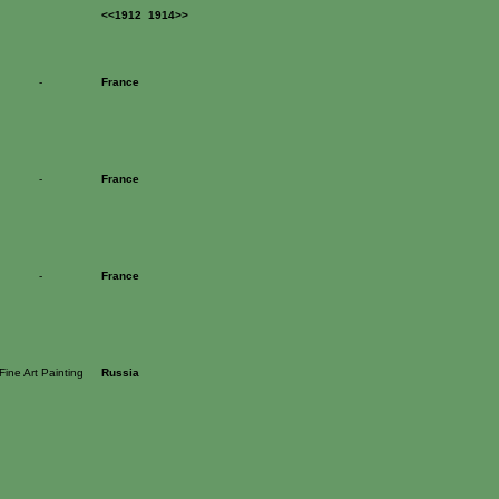
<<1912
1914>>
-
France
-
France
-
France
Fine Art Painting
Russia